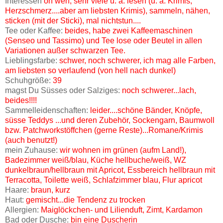
Interessen
oh weh, sehr viele u. a. lesen (u. a. Krimis,
Herzschmerz....aber am liebsten Krimis), sammeln, nähen,
sticken (mit der Sticki), mal nichtstun....
Tee oder Kaffee:
beides, habe zwei Kaffeemaschinen
(Senseo und Tassimo) und Tee lose oder Beutel in allen
Variationen außer schwarzen Tee.
Lieblingsfarbe:
schwer, noch schwerer, ich mag alle Farben,
am liebsten so verlaufend (von hell nach dunkel)
Schuhgröße:
39
magst Du Süsses oder Salziges:
noch schwerer...lach,
beides!!!!
Sammelleidenschaften:
leider....schöne Bänder, Knöpfe,
süsse Teddys ...und deren Zubehör, Sockengarn, Baumwoll
bzw. Patchworkstöffchen (gerne Reste)...Romane/Krimis
(auch benutzt!)
mein Zuhause:
wir wohnen im grünen (aufm Land!),
Badezimmer weiß/blau, Küche hellbuche/weiß, WZ
dunkelbraun/hellbraun mit Apricot, Essbereich hellbraun mit
Terracotta, Toilette weiß, Schlafzimmer blau, Flur apricot
Haare:
braun, kurz
Haut:
gemischt...die Tendenz zu trocken
Allergien:
Maiglöckchen- und Lilienduft, Zimt, Kardamon
Bad oder Dusche:
bin eine Duscherin