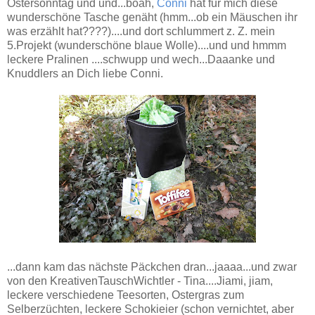
Ostersonntag und und...boah,
Conni
hat für mich diese
wunderschöne Tasche genäht (hmm...ob ein Mäuschen ihr
was erzählt hat????)....und dort schlummert z. Z. mein
5.Projekt (wunderschöne blaue Wolle)....und und hmmm
leckere Pralinen ....schwupp und wech...Daaanke und
Knuddlers an Dich liebe Conni.
...dann kam das nächste Päckchen dran...jaaaa...und zwar
von den KreativenTauschWichtler - Tina....Jiami, jiam,
leckere verschiedene Teesorten, Ostergras zum
Selberzüchten, leckere Schokieier (schon vernichtet, aber