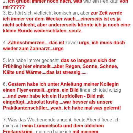
2.
Ich grübel immer noch nach, was
war ein Fehlkauf
von
mir?????
3. Es hört sich vielleicht komisch an, aber
zur Zeit werde
ich immer vor dem Wecker wach....einerseits ist es ja
nicht schlecht, aber andererseits könnte ich ja noch eine
kleine Runde weiterschlafen..seufz.
4.
Zahnschmerzen....das ist
zuviel
urgs, ich muss doch
wieder zum Zahnarzt...urgs
5. Ich habe immer gedacht,
das so langsam sich der
Frühling hier einstellt...aber Regen, Sonne, Schnee,
Kälte und Wärme....das ist stressig.....
.
6.
Gestern habe ich unter Anleitung meiner Kollegin
einen Flyer erstellt...grins, ein Bild
finde ich total witzig
....und zwar habe ich ein Hupfdollen - Bild mit
eingefügt...absolut lustig....war besser als unsere
Praktkantenschüler...yeah, ich habe mal was gelernt!
7. Was das Wochenende angeht, heute Abend freue ich
mich auf
mein Lümmelsofa und dem üblichen
Freitagskrimi
, morgen habe ich
mit meinem