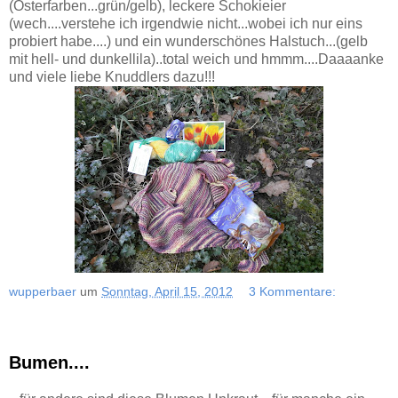
(Osterfarben...grün/gelb), leckere Schokieier
(wech....verstehe ich irgendwie nicht...wobei ich nur eins
probiert habe....) und ein wunderschönes Halstuch...(gelb
mit hell- und dunkellila)..total weich und hmmm....Daaaanke
und viele liebe Knuddlers dazu!!!
wupperbaer
um
Sonntag, April 15, 2012
3 Kommentare:
Bumen....